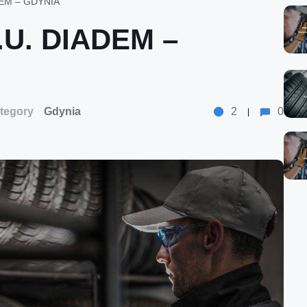
DEM – GDYNIA
H.U. DIADEM –
tegory
Gdynia
2
0