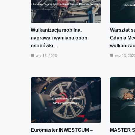
Wulkanizacja mobilna,
Warsztat 
naprawa i wymiana opon
Gdynia Me
osobówki,…
wulkaniza
wrz 13, 2023
wrz 13, 202
Euromaster INWESTGUM –
MASTER S