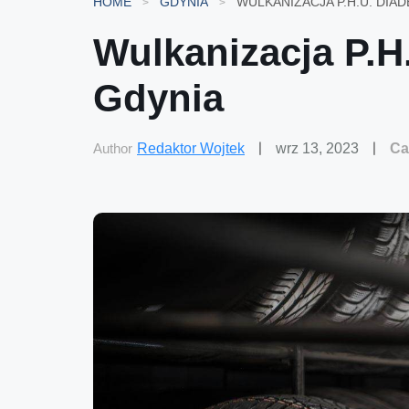
HOME
GDYNIA
WULKANIZACJA P.H.U. DIA
Wulkanizacja P.
Gdynia
Author
Redaktor Wojtek
wrz 13, 2023
Ca