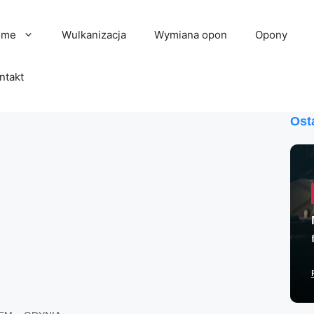
ome
Wulkanizacja
Wymiana opon
Opony
ntakt
Ost