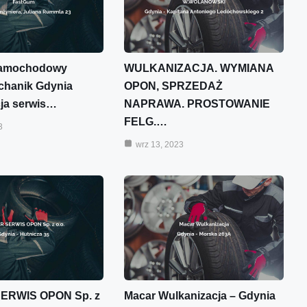
samochodowy
WULKANIZACJA. WYMIANA
chanik Gdynia
OPON, SPRZEDAŻ
cja serwis…
NAPRAWA. PROSTOWANIE
FELG.…
3
wrz 13, 2023
ERWIS OPON Sp. z
Macar Wulkanizacja – Gdynia