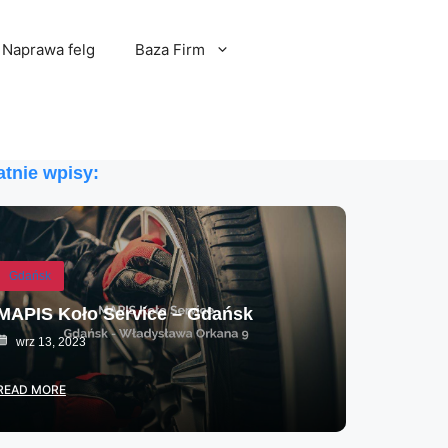
Naprawa felg
Baza Firm
atnie wpisy:
Gdańsk
MAPIS Koło Service – Gdańsk
wrz 13, 2023
READ MORE