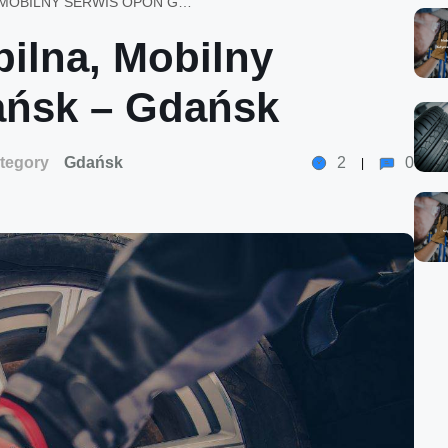
WULKANIZACJA MOBILNA, MOBILNY SERWIS OPON GDAŃSK – GDAŃSK
ilna, Mobilny
ańsk – Gdańsk
tegory
Gdańsk
2
0