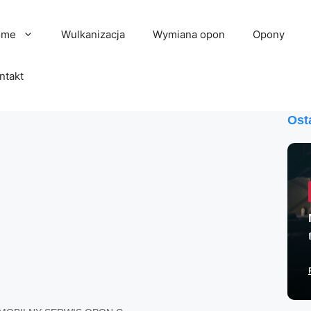
ome
Wulkanizacja
Wymiana opon
Opony
ntakt
Ost