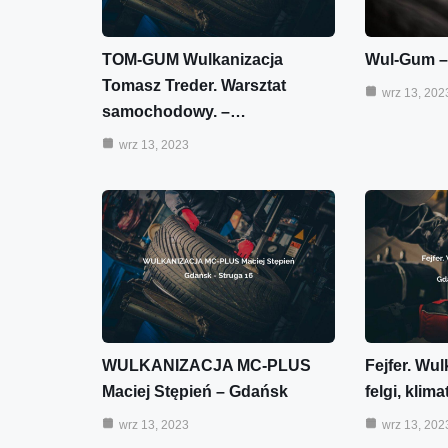
TOM-GUM Wulkanizacja
Wul-Gum –
Tomasz Treder. Warsztat
wrz 13, 202
samochodowy. –…
wrz 13, 2023
WULKANIZACJA MC-PLUS
Fejfer. Wul
Maciej Stępień – Gdańsk
felgi, klim
wrz 13, 2023
wrz 13, 202