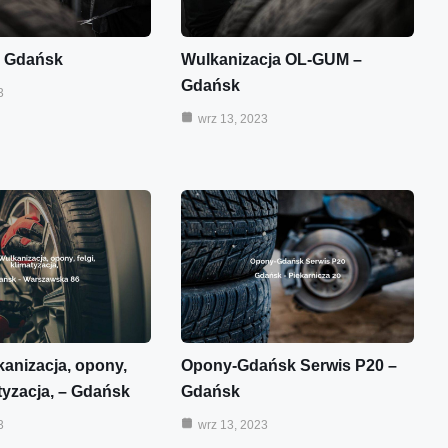
 Gdańsk
Wulkanizacja OL-GUM –
Gdańsk
3
wrz 13, 2023
kanizacja, opony,
Opony-Gdańsk Serwis P20 –
atyzacja, – Gdańsk
Gdańsk
3
wrz 13, 2023