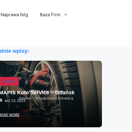
Naprawa felg
Baza Firm
atnie wpisy:
Gdańsk
MAPIS Koło Service – Gdańsk
wrz 13, 2023
READ MORE