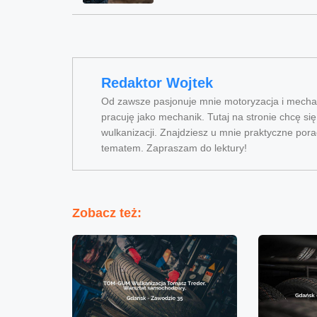
Redaktor Wojtek
Od zawsze pasjonuje mnie motoryzacja i mechan
pracuję jako mechanik. Tutaj na stronie chcę si
wulkanizacji. Znajdziesz u mnie praktyczne pora
tematem. Zapraszam do lektury!
Zobacz też: