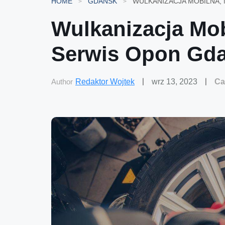
HOME
GDAŃSK
Wulkanizacja Mob
Serwis Opon Gd
Author
Redaktor Wojtek
wrz 13, 2023
Ca