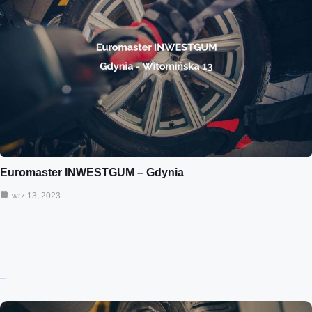
Euromaster INWESTGUM – Gdynia
wrz 13, 2023
Ostatnie wpisy: