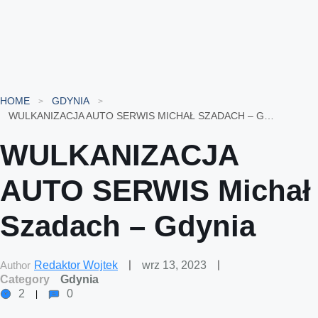
HOME
GDYNIA
WULKANIZACJA AUTO SERWIS MICHAŁ SZADACH – GDYNIA
WULKANIZACJA
AUTO SERWIS Michał
Szadach – Gdynia
Author
Redaktor Wojtek
wrz 13, 2023
Category
Gdynia
2
0