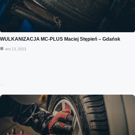
WULKANIZACJA MC-PLUS Maciej Stępień – Gdańsk
wrz 13, 2023
Ostatnie wpisy: