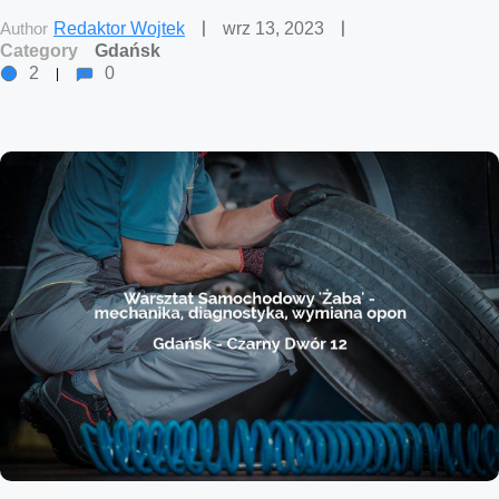
Author
Redaktor Wojtek
wrz 13, 2023
Category
Gdańsk
2
0