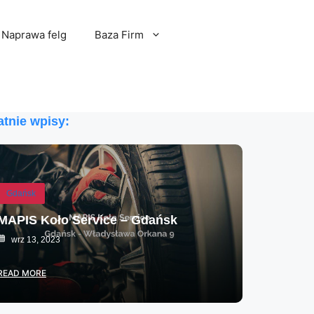
Naprawa felg
Baza Firm
atnie wpisy:
Gdańsk
MAPIS Koło Service – Gdańsk
wrz 13, 2023
READ MORE