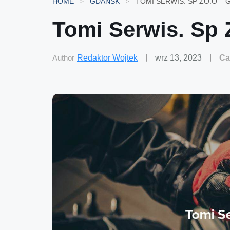
HOME
GDAŃSK
TOMI SERWIS. SP ZO.O –
Tomi Serwis. Sp 
Author
Redaktor Wojtek
wrz 13, 2023
Ca