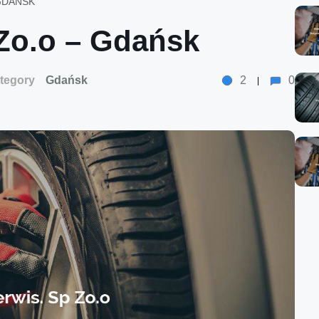
 GDAŃSK
Zo.o – Gdańsk
tegory
Gdańsk
2
0