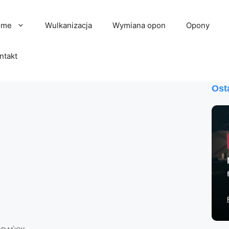
ome
Wulkanizacja
Wymiana opon
Opony
ntakt
Ost