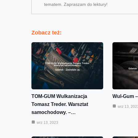
tematem. Zapraszam do lektury!
Zobacz też:
TOM-GUM Wulkanizacja
Wul-Gum –
Tomasz Treder. Warsztat
wrz 13, 202
samochodowy. –…
wrz 13, 2023