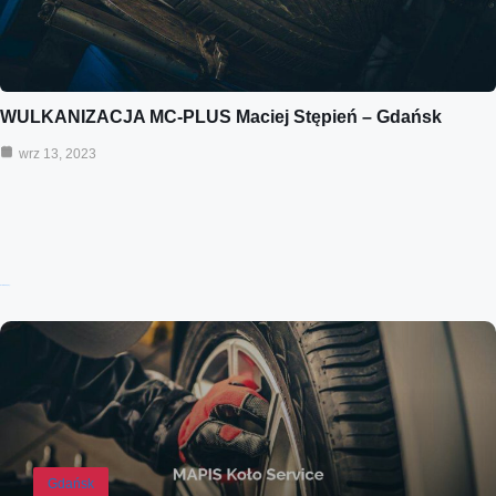
WULKANIZACJA MC-PLUS Maciej Stępień – Gdańsk
wrz 13, 2023
Ostatnie wpisy:
Gdańsk