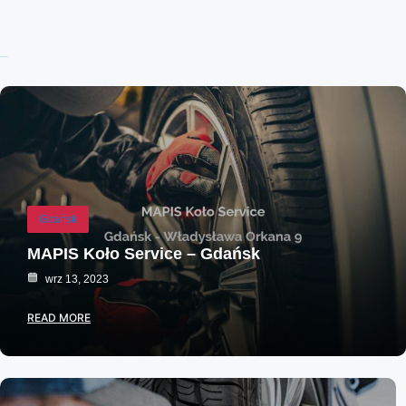
Ostatnie wpisy:
Gdańsk
MAPIS Koło Service – Gdańsk
wrz 13, 2023
READ MORE