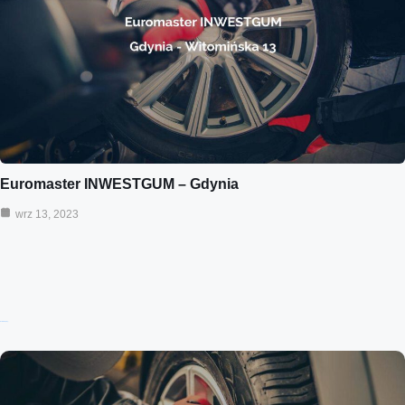
Euromaster INWESTGUM – Gdynia
wrz 13, 2023
Ostatnie wpisy: