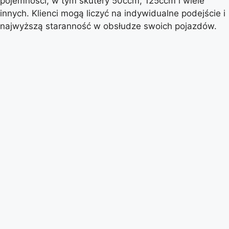
pojemności, w tym skutery 50ccm, 125ccm i wiele
innych. Klienci mogą liczyć na indywidualne podejście i
najwyższą staranność w obsłudze swoich pojazdów.