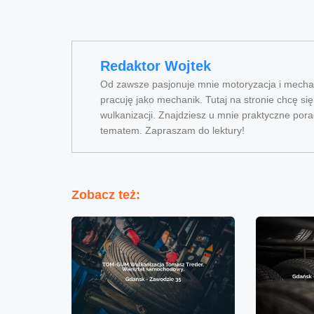
Redaktor Wojtek
Od zawsze pasjonuje mnie motoryzacja i mechan
pracuję jako mechanik. Tutaj na stronie chcę si
wulkanizacji. Znajdziesz u mnie praktyczne pora
tematem. Zapraszam do lektury!
Zobacz też: