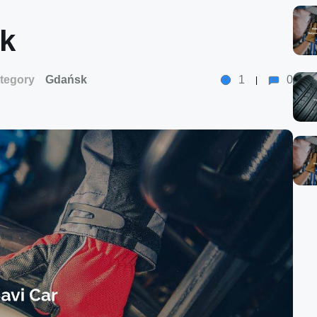
sk
tegory
Gdańsk
1
0