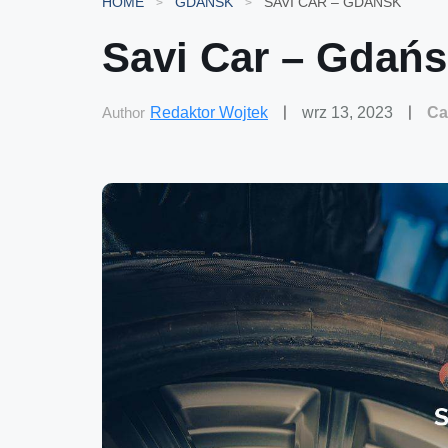
HOME
GDAŃSK
SAVI CAR – GDAŃSK
Savi Car – Gdań
Author
Redaktor Wojtek
wrz 13, 2023
Ca