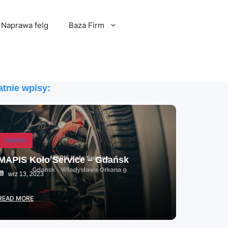
Naprawa felg
Baza Firm
atnie wpisy:
Gdańsk
MAPIS Koło Service – Gdańsk
wrz 13, 2023
READ MORE