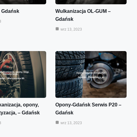
 Gdańsk
Wulkanizacja OL-GUM –
Gdańsk
3
wrz 13, 2023
kanizacja, opony,
Opony-Gdańsk Serwis P20 –
atyzacja, – Gdańsk
Gdańsk
3
wrz 13, 2023