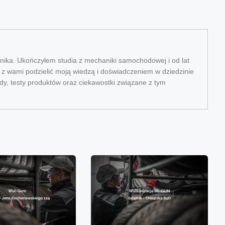
ika. Ukończyłem studia z mechaniki samochodowej i od lat
ę z wami podzielić moją wiedzą i doświadczeniem w dziedzinie
dy, testy produktów oraz ciekawostki związane z tym