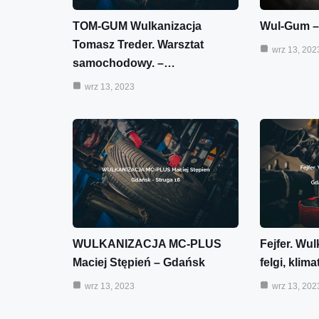
TOM-GUM Wulkanizacja
Wul-Gum –
Tomasz Treder. Warsztat
wrz 13, 202
samochodowy. –…
wrz 13, 2023
WULKANIZACJA MC-PLUS
Fejfer. Wul
Maciej Stępień – Gdańsk
felgi, klim
wrz 13, 2023
wrz 13, 202