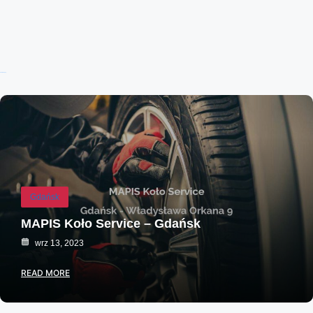
Ostatnie wpisy:
Gdańsk
MAPIS Koło Service – Gdańsk
wrz 13, 2023
READ MORE