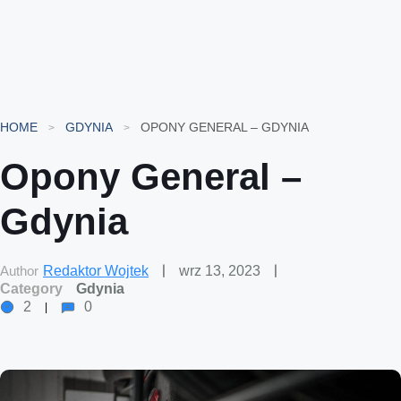
HOME
GDYNIA
OPONY GENERAL – GDYNIA
Opony General –
Gdynia
Author
Redaktor Wojtek
wrz 13, 2023
Category
Gdynia
2
0