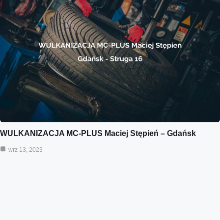
WULKANIZACJA MC-PLUS Maciej Stępień – Gdańsk
wrz 13, 2023
Ostatnie wpisy: