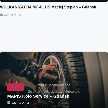
WULKANIZACJA MC-PLUS Maciej Stępień – Gdańsk
wrz 13, 2023
Ostatnie wpisy:
Gdańsk
MAPIS Koło Service – Gdańsk
wrz 13, 2023