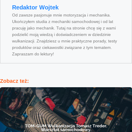
Redaktor Wojtek
Od zawsze pasjonuje mnie motoryzacja i mechanika.
Ukończyłem studia z mechaniki samochodowej i od lat
pracuję jako mechanik. Tutaj na stronie chcę się z wami
podzielić moją wiedzą i doświadczeniem w dziedzinie
wulkanizacji. Znajdziesz u mnie praktyczne porady, testy
produktów oraz ciekawostki związane z tym tematem.
Zapraszam do lektury!
Zobacz też: