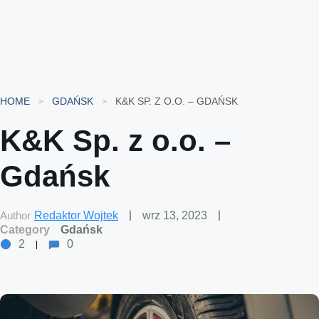
HOME
GDAŃSK
K&K SP. Z O.O. – GDAŃSK
K&K Sp. z o.o. –
Gdańsk
Author
Redaktor Wojtek
wrz 13, 2023
Category
Gdańsk
2
0