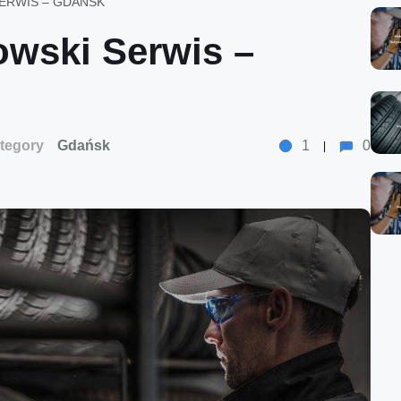
ERWIS – GDAŃSK
owski Serwis –
tegory
Gdańsk
1
0