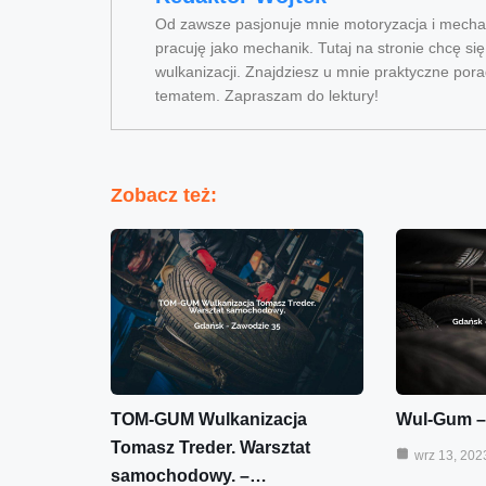
Od zawsze pasjonuje mnie motoryzacja i mechan
pracuję jako mechanik. Tutaj na stronie chcę si
wulkanizacji. Znajdziesz u mnie praktyczne pora
tematem. Zapraszam do lektury!
Zobacz też:
TOM-GUM Wulkanizacja
Wul-Gum –
Tomasz Treder. Warsztat
wrz 13, 202
samochodowy. –…