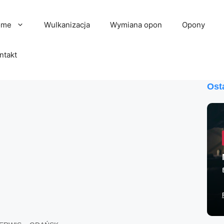
ome
Wulkanizacja
Wymiana opon
Opony
ntakt
Ost