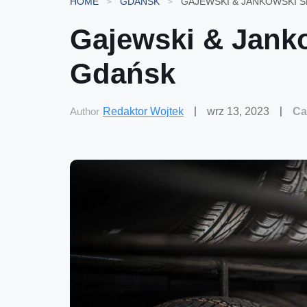
HOME
GDAŃSK
GAJEWSKI & JANKOWSKI S
Gajewski & Jank
Gdańsk
Author
Redaktor Wojtek
wrz 13, 2023
Ca