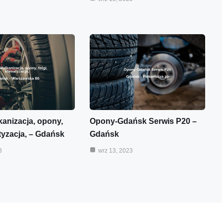
kanizacja, opony,
Opony-Gdańsk Serwis P20 –
atyzacja, – Gdańsk
Gdańsk
3
wrz 13, 2023