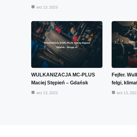
wrz 13, 2023
WULKANIZACJA MC-PLUS
Fejfer. Wul
Maciej Stępień – Gdańsk
felgi, klim
wrz 13, 2023
wrz 13, 202