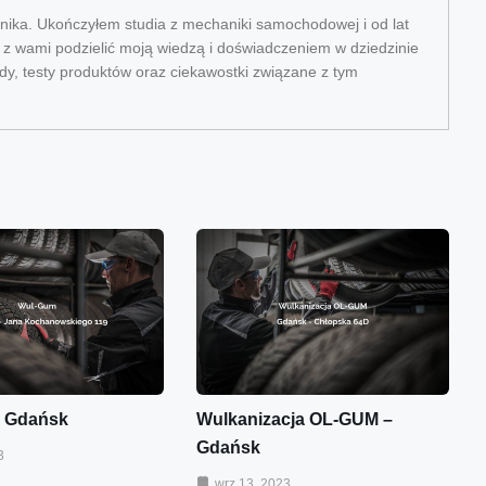
ika. Ukończyłem studia z mechaniki samochodowej i od lat
ę z wami podzielić moją wiedzą i doświadczeniem w dziedzinie
dy, testy produktów oraz ciekawostki związane z tym
 Gdańsk
Wulkanizacja OL-GUM –
Gdańsk
3
wrz 13, 2023