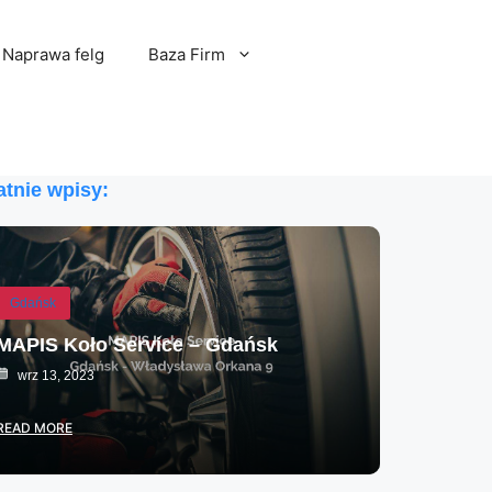
Naprawa felg
Baza Firm
atnie wpisy:
Gdańsk
MAPIS Koło Service – Gdańsk
wrz 13, 2023
READ MORE