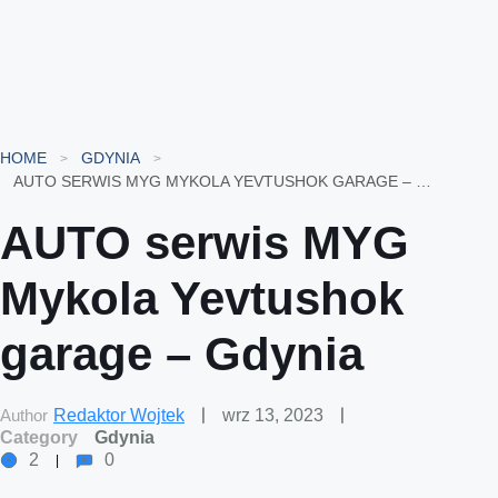
HOME
GDYNIA
AUTO SERWIS MYG MYKOLA YEVTUSHOK GARAGE – GDYNIA
AUTO serwis MYG
Mykola Yevtushok
garage – Gdynia
Author
Redaktor Wojtek
wrz 13, 2023
Category
Gdynia
2
0