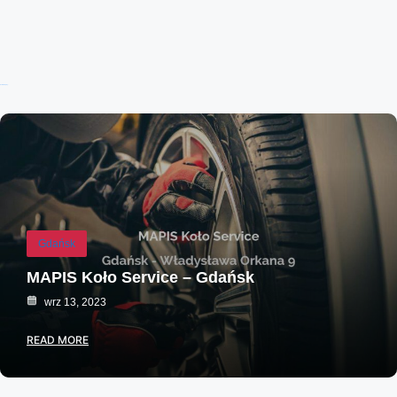
Ostatnie wpisy:
Gdańsk
MAPIS Koło Service – Gdańsk
wrz 13, 2023
READ MORE